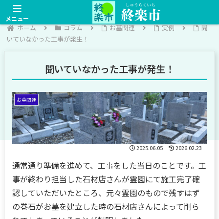
メニュー
ホーム
コラム
お墓関連
実例
聞
いていなかった工事が発生！
聞いていなかった工事が発生！
お墓関連
2025.06.05
2026.02.23
通常通り準備を進めて、工事をした当日のことです。工
事が終わり担当した石材店さんが霊園にて施工完了確
認していただいたところ、元々霊園のもので残すはず
の巻石がお墓を建立した時の石材店さんによって削ら