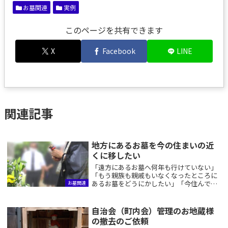
お墓関連
実例
このページを共有できます
X
Facebook
LINE
関連記事
地方にあるお墓を今の住まいの近
くに移したい
「遠方にあるお墓へ何年も行けていない」
「もう親族も親戚もいなくなったところに
あるお墓をどうにかしたい」「今住んでい
お墓関連
るところに近いところで先祖供養をした
い」このようなお悩みは、墓石をどうする
か。とお骨をどうするか。大きく分けてこ
自治会（町内会）管理のお地蔵様
の２つのことを...
の撤去のご依頼