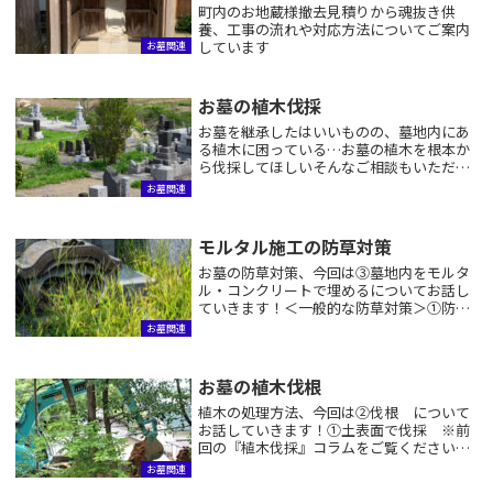
町内のお地蔵様撤去見積りから魂抜き供
養、工事の流れや対応方法についてご案内
しています
お墓関連
お墓の植木伐採
お墓を継承したはいいものの、墓地内にあ
る植木に困っている…お墓の植木を根本か
ら伐採してほしいそんなご相談もいただき
ます。植木の処理方法は大きく分けて2つあ
お墓関連
ります。①土表面で伐採②伐根する今回
は、①土表面で伐採についてお話していき
ます！土表面...
モルタル施工の防草対策
お墓の防草対策、今回は③墓地内をモルタ
ル・コンクリートで埋めるについてお話し
ていきます！＜一般的な防草対策＞①防草
シートを使用する ※前々回の防草対策コ
お墓関連
ラムをご覧ください②固まる土 ※前々回
の防草対策コラムをご覧ください③墓地内
をモルタル・...
お墓の植木伐根
植木の処理方法、今回は②伐根 について
お話していきます！①土表面で伐採 ※前
回の『植木伐採』コラムをご覧ください②
伐根する伐根はその名の通り、植木を根本
お墓関連
から抜いてしまいます。根もしっかり全て