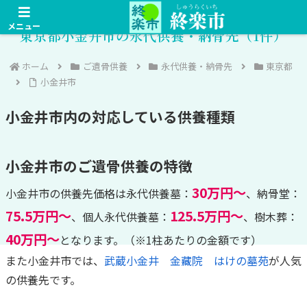
メニュー
東京都小金井市の永代供養・納骨先（1件）
ホーム
ご遺骨供養
永代供養・納骨先
東京都
小金井市
小金井市内の対応している供養種類
小金井市のご遺骨供養の特徴
30万円～
小金井市の供養先価格は永代供養墓：
、納骨堂：
75.5万円～
125.5万円～
、個人永代供養墓：
、樹木葬：
40万円～
となります。（※1柱あたりの金額です）
また小金井市では、
武蔵小金井 金藏院 はけの墓苑
が人気
の供養先です。