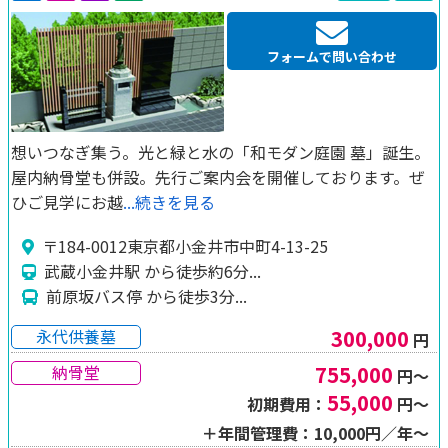
フォームで問い合わせ
想いつなぎ集う。光と緑と水の「和モダン庭園 墓」誕生。
屋内納骨堂も併設。先行ご案内会を開催しております。ぜ
ひご見学にお越
...続きを見る
〒184-0012東京都小金井市中町4-13-25
武蔵小金井駅 から徒歩約6分...
前原坂バス停 から徒歩3分...
300,000
永代供養墓
円
755,000
納骨堂
円～
55,000
初期費用：
円～
＋年間管理費：10,000円／年～