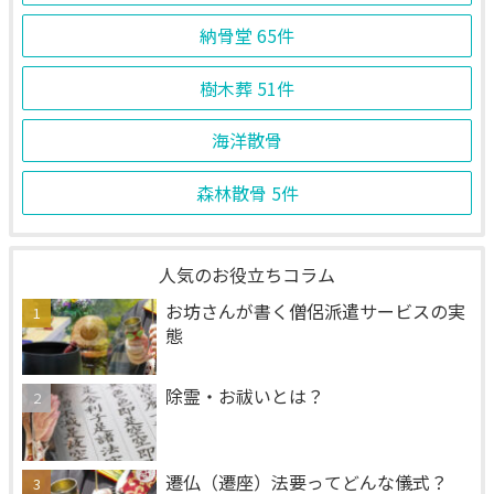
納骨堂
65件
樹木葬
51件
海洋散骨
森林散骨
5件
人気のお役立ちコラム
お坊さんが書く僧侶派遣サービスの実
態
除霊・お祓いとは？
遷仏（遷座）法要ってどんな儀式？