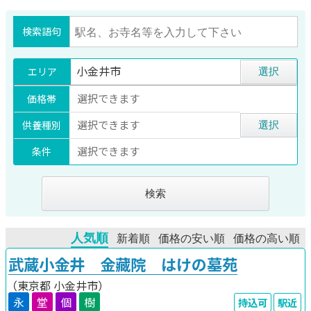
検索語句
小金井市
エリア
選択
選択できます
価格帯
選択できます
供養種別
選択
選択できます
条件
検索
武蔵小金井 金藏院 はけの墓苑
（東京都
小金井市）
永
堂
個
樹
持込可
駅近