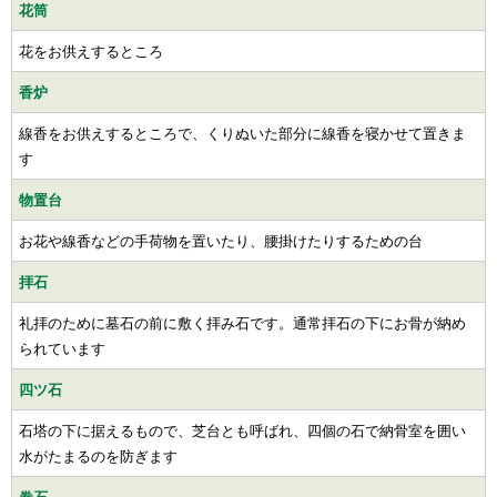
花筒
花をお供えするところ
香炉
線香をお供えするところで、くりぬいた部分に線香を寝かせて置きま
す
物置台
お花や線香などの手荷物を置いたり、腰掛けたりするための台
拝石
礼拝のために墓石の前に敷く拝み石です。通常拝石の下にお骨が納め
られています
四ツ石
石塔の下に据えるもので、芝台とも呼ばれ、四個の石で納骨室を囲い
水がたまるのを防ぎます