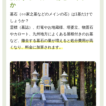
か
墓石（○○家之墓などのメインの石）は1基だけで
しょうか？
霊標（墓誌）、灯篭やお地蔵様、塔婆立、物置石
やカロート、九州地方によくある屋根付きのお墓
など、
撤去する墓石の量が増えると処分費用が高
くなり、料金に加算されます。