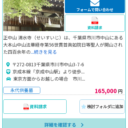
フォームで問い合わせ
資料請求
正中山 清水寺（せいすいじ）は、千葉県市川市中山にある
大本山中山法華経寺第56世貫首眞如院日等聖人が開山され
た四百余年の
...続きを見る
〒272-0813千葉県市川市中山3-7-6
京成本線「京成中山駅」より徒歩...
東京方面からお越しの場合 市川...
165,000
永代供養墓
円
資料請求
検討フォルダに追加
詳細を確認する