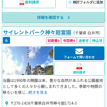
資料請求
検討フォルダに追加
詳細を確認する
サイレントパーク神々廻霊園
（千葉県
白井市）
永
初期費0
年間費0
送骨可
持込可
フォームで問い合わせ
資料請求
当園は1990年の開園以来、豊かな自然があふれる公園墓地
として多くの人々から親しまれてきました。季節や時間の
移ろいを感じ
...続きを見る
〒270-1416千葉県白井市神々廻1714-3