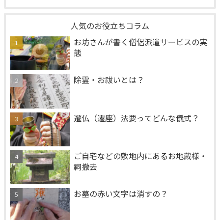
人気のお役立ちコラム
お坊さんが書く僧侶派遣サービスの実
態
除霊・お祓いとは？
遷仏（遷座）法要ってどんな儀式？
ご自宅などの敷地内にあるお地蔵様・
祠撤去
お墓の赤い文字は消すの？