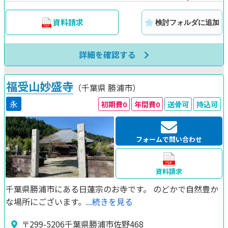
資料請求
検討フォルダに追加
詳細を確認する
福受山妙盛寺
（千葉県
勝浦市）
永
初期費0
年間費0
送骨可
持込可
フォームで問い合わせ
資料請求
千葉県勝浦市にある日蓮宗のお寺です。 のどかで自然豊か
な場所にございます。
...続きを見る
〒299-5206千葉県勝浦市佐野468