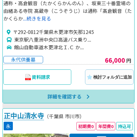
通称・高倉観音（たかくらかんのん）、坂東三十番霊場の
由緒ある寺院 髙蔵寺（こうぞうじ）は通称「髙倉観音（た
かくらか
...続きを見る
〒292-0812千葉県木更津市矢那1245
東京駅八重洲中央口高速バス乗り...
館山自動車道木更津北Ｉ.Ｃ か...
66,000
永代供養墓
円
資料請求
検討フォルダに追加
詳細を確認する
正中山清水寺
（千葉県
市川市）
永
初期費0
年間費0
持込可