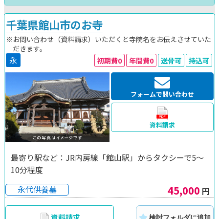
千葉県館山市のお寺
※お問い合わせ（資料請求）いただくと寺院名をお伝えさせていた
だきます。
永
初期費0
年間費0
送骨可
持込可
フォームで問い合わせ
資料請求
最寄り駅など：JR内房線「館山駅」からタクシーで5～
10分程度
45,000
永代供養墓
円
資料請求
検討フォルダに追加