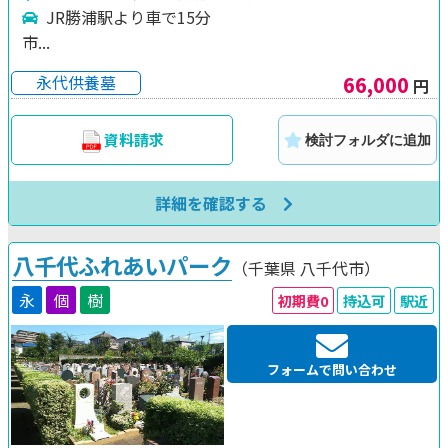
JR勝浦駅より車で15分
市...
66,000
永代供養墓
円
資料請求
検討フォルダに追加
詳細を確認する
八千代ふれあいパーク
（千葉県
八千代市）
永
個
樹
初期費0
持込可
駅近
フォームで問い合わせ