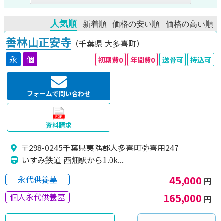
善林山正安寺
（千葉県
大多喜町）
永
個
初期費0
年間費0
送骨可
持込可
フォームで問い合わせ
資料請求
〒298-0245千葉県夷隅郡大多喜町弥喜用247
いすみ鉄道 西畑駅から1.0k...
45,000
永代供養墓
円
165,000
個人永代供養墓
円