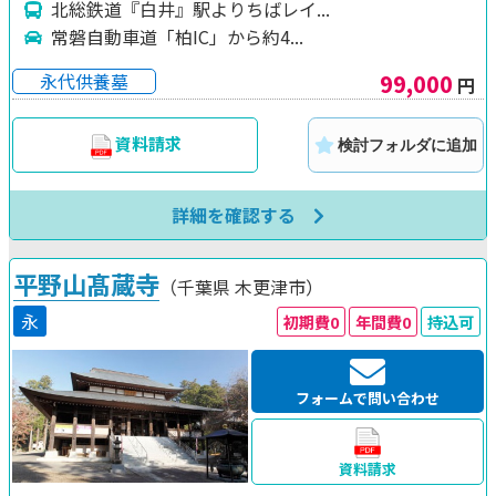
北総鉄道『白井』駅よりちばレイ...
常磐自動車道「柏IC」から約4...
99,000
永代供養墓
円
資料請求
検討フォルダに追加
詳細を確認する
平野山髙蔵寺
（千葉県
木更津市）
永
初期費0
年間費0
持込可
フォームで問い合わせ
資料請求