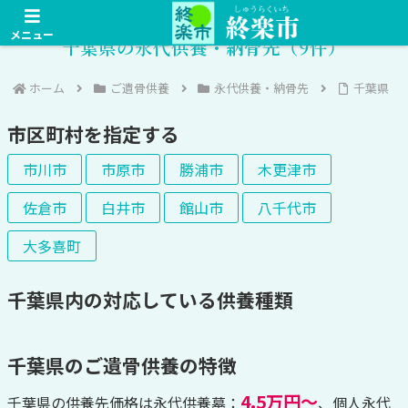
メニュー
千葉県の永代供養・納骨先（9件）
ホーム
ご遺骨供養
永代供養・納骨先
千葉県
市区町村を指定する
市川市
市原市
勝浦市
木更津市
佐倉市
白井市
館山市
八千代市
大多喜町
千葉県内の対応している供養種類
千葉県のご遺骨供養の特徴
4.5万円～
千葉県の供養先価格は永代供養墓：
、個人永代