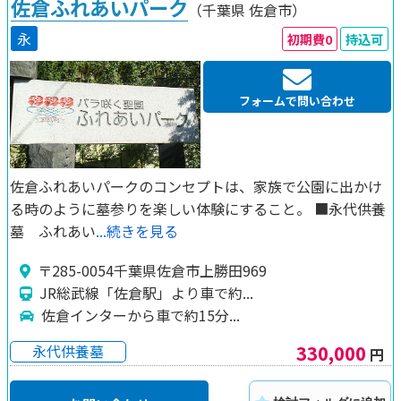
佐倉ふれあいパーク
（千葉県
佐倉市）
永
初期費0
持込可
フォームで問い合わせ
佐倉ふれあいパークのコンセプトは、家族で公園に出かけ
る時のように墓参りを楽しい体験にすること。 ■永代供養
墓 ふれあい
...続きを見る
〒285-0054千葉県佐倉市上勝田969
JR総武線「佐倉駅」より車で約...
佐倉インターから車で約15分...
330,000
永代供養墓
円