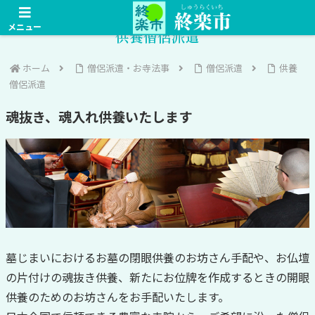
メニュー
供養僧侶派遣
ホーム
僧侶派遣・お寺法事
僧侶派遣
供養
僧侶派遣
魂抜き、魂入れ供養いたします
墓じまいにおけるお墓の閉眼供養のお坊さん手配や、お仏壇
の片付けの魂抜き供養、新たにお位牌を作成するときの開眼
供養のためのお坊さんをお手配いたします。