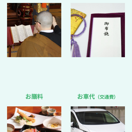
お膳料
お車代
（交通費）