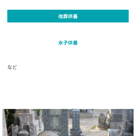
改葬供養
水子供養
など