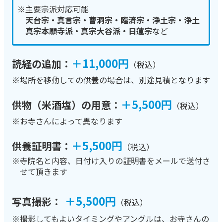
※主要宗派対応可能
天台宗・真言宗・曹洞宗・臨済宗・浄土宗・浄土
真宗本願寺派・真宗大谷派・日蓮宗
など
＋11,000円
読経の追加：
（税込）
※場所を移動しての供養の場合は、別途見積となります
＋5,500円
供物（
米酒塩
）の用意：
（税込）
※お寺さんによって異なります
＋5,500円
供養証明書：
（税込）
※寺院名と内容、日付け入りの証明書をメールで送付さ
せて頂きます
＋5,500円
写真撮影：
（税込）
※撮影してもよいタイミングやアングルは、お寺さんの