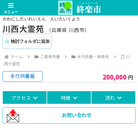
メニュー
かわにしだいれいえん えいたいくよう
川西大霊苑
（兵庫県
川西市）
検討フォルダに追加
ホーム
ご遺骨供養
永代供養・納骨先
川
西大霊苑
永代供養墓
200,000
円
アクセス
特徴
流れ
お問い合わせ