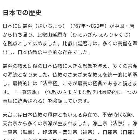
日本での歴史
日本には最澄（さいちょう）（767年～822年）が中国・唐
から持ち帰り、比叡山延暦寺（ひえいざん えんりゃくじ）
を拠点として広めました。比叡山延暦寺は、多くの高僧を輩
出し、日本仏教の中心的な存在でした。
最澄の教えは後の日本仏教に大きな影響を与え、多くの宗派
の源流となりました。仏教のさまざまな教えを統一的に解釈
し、最終的には「法華経」こそが最高の経典であると説きま
す。「一乗思想」（仏教のさまざまな教えは最終的に一つの
真理に統合される）を強調しています。
天台宗は日本仏教の母体ともいえる存在で、平安時代以降、
天台宗から多くの宗派が生まれました。浄土宗（法然）、浄
土真宗（親鸞）、臨済宗・曹洞宗（禅宗）、日蓮宗（日蓮）