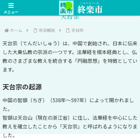
メニュー
天台宗
ホーム
宗派解説
天台宗
天台宗（てんだいしゅう）は、中国で創始され、日本に伝来
した大乗仏教の宗派の一つです。法華経を根本経典とし、仏
教のさまざまな教えを統合する「円融思想」を特徴としてい
ます。
天台宗の起源
中国の智顗（ちぎ）（538年～597年）によって開かれまし
た。
智顗は天台山（現在の浙江省）に住し、法華経を中心にした
教えを確立したことから「天台宗」と呼ばれるようになりま
した。